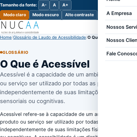
Tamanho da fonte:
A-
A
A+
A Empresa
Modo claro
Modo escuro
Alto contraste
Nossos Serv
Home
Glossário de Laudo de Acessibilidade
O Que é Acessível
Nossos Clie
GLOSSÁRIO
Fale Conosc
O Que é Acessível
Acessível é a capacidade de um ambiente, produto
ou serviço ser utilizado por todas as pessoas,
independentemente de suas limitações físicas,
sensoriais ou cognitivas.
Acessível refere-se à capacidade de um ambiente,
produto ou serviço ser utilizado por todas as pessoas,
independentemente de suas limitações físicas, sensoriais
ou cognitivas. A acessibilidade é um direito fundamental e