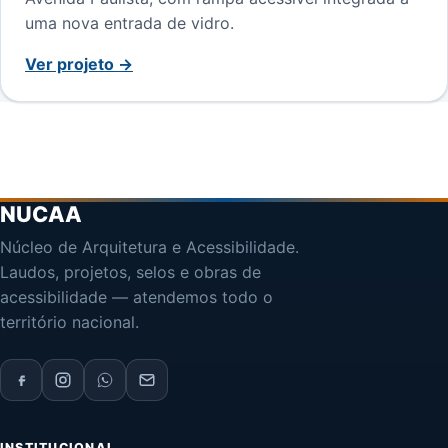
uma nova entrada de vidro.
Ver projeto →
NUCAA
Núcleo de Arquitetura e Acessibilidade.
Laudos, projetos, selos e obras de
acessibilidade — atendemos todo o
território nacional.
INSTITUCIONAL