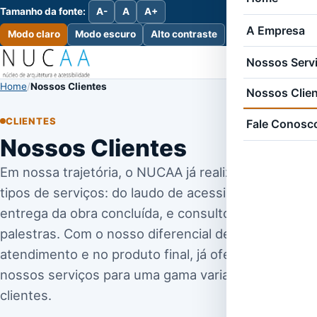
Tamanho da fonte:
A-
A
A+
A Empresa
Modo claro
Modo escuro
Alto contraste
Nossos Serv
Home
Nossos Clientes
Nossos Clie
CLIENTES
Fale Conosc
Nossos Clientes
Em nossa trajetória, o NUCAA já realizou diferentes
tipos de serviços: do laudo de acessibilidade até a
entrega da obra concluída, e consultorias e
palestras. Com o nosso diferencial de qualidade no
atendimento e no produto final, já oferecemos
nossos serviços para uma gama variada de
clientes.