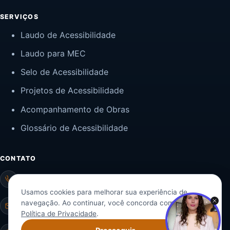
SERVIÇOS
Laudo de Acessibilidade
Laudo para MEC
Selo de Acessibilidade
Projetos de Acessibilidade
Acompanhamento de Obras
Glossário de Acessibilidade
CONTATO
(11) 97656-3453
Usamos cookies para melhorar sua experiência de
navegação. Ao continuar, você concorda com nossa
contato@nucaa.com.br
Política de Privacidade
.