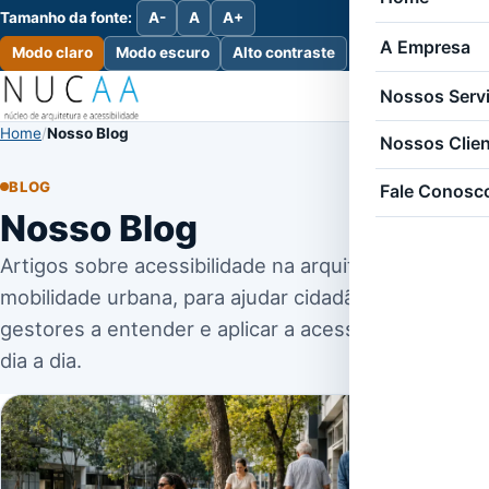
Tamanho da fonte:
A-
A
A+
A Empresa
Modo claro
Modo escuro
Alto contraste
Nossos Serv
Home
Nosso Blog
Nossos Clie
BLOG
Fale Conosc
Nosso Blog
Artigos sobre acessibilidade na arquitetura e na
mobilidade urbana, para ajudar cidadãos, síndicos e
gestores a entender e aplicar a acessibilidade no
dia a dia.